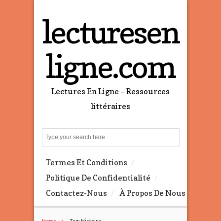
lecturesen
ligne.com
Lectures En Ligne – Ressources
littéraires
S
e
a
Termes Et Conditions
r
c
Politique De Confidentialité
h
Contactez-Nous
À Propos De Nous
Home
Tag: Histoire