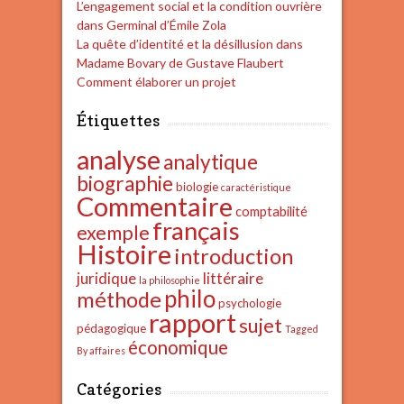
L’engagement social et la condition ouvrière
a
dans Germinal d’Émile Zola
t
La quête d’identité et la désillusion dans
Madame Bovary de Gustave Flaubert
i
Comment élaborer un projet
o
Étiquettes
n
analyse
d
analytique
biographie
e
biologie
caractéristique
Commentaire
comptabilité
s
français
exemple
a
Histoire
introduction
r
juridique
littéraire
la philosophie
philo
méthode
t
psychologie
rapport
sujet
i
pédagogique
Tagged
économique
By affaires
c
l
Catégories