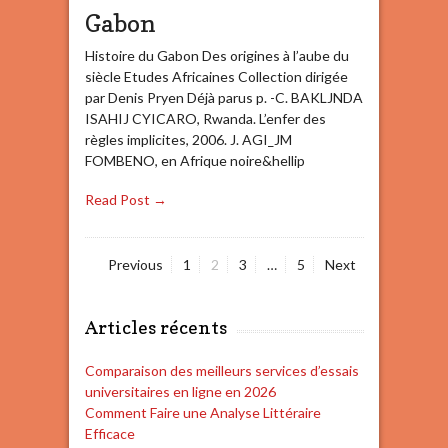
Gabon
Histoire du Gabon Des origines à l’aube du
siècle Etudes Africaines Collection dirigée
par Denis Pryen Déjà parus p. -C. BAKLJNDA
ISAHIJ CYICARO, Rwanda. L’enfer des
règles implicites, 2006. J. AGI_JM
FOMBENO, en Afrique noire&hellip
Read Post →
Previous
P
1
P
2
P
3
…
P
5
Next
a
a
a
a
N
g
g
g
g
Articles récents
e
e
e
e
a
v
Comparaison des meilleurs services d’essais
universitaires en ligne en 2026
i
Comment Faire une Analyse Littéraire
g
Efficace